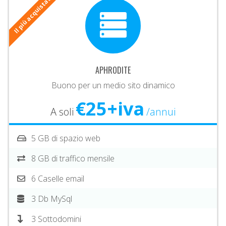
Il più acquistato
APHRODITE
Buono per un medio sito dinamico
€25+iva
A soli
/annui
5 GB di spazio web
8 GB di traffico mensile
6 Caselle email
3 Db MySql
3 Sottodomini