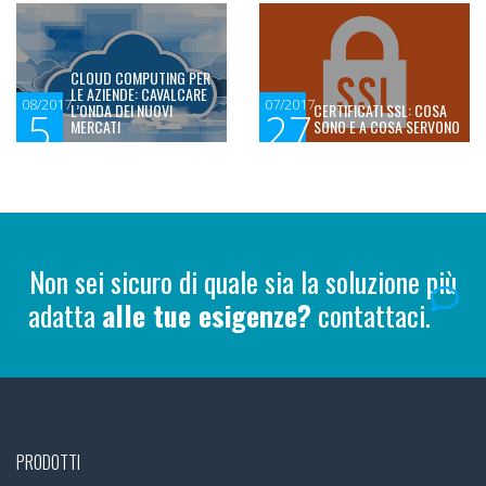
CLOUD COMPUTING PER
LE AZIENDE: CAVALCARE
08/2017
07/2017
L’ONDA DEI NUOVI
CERTIFICATI SSL: COSA
5
27
MERCATI
SONO E A COSA SERVONO
Non sei sicuro di quale sia la soluzione più
adatta
alle tue esigenze?
contattaci.
PRODOTTI