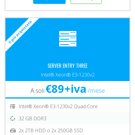
Il più acquistato
SERVER ENTRY THREE
Intel® Xeon® E3-1230v2
€89+iva
A soli
/mese
Intel® Xeon® E3-1230v2 Quad-Core
32 GB DDR3
2x 2TB HDD o 2x 250GB SSD