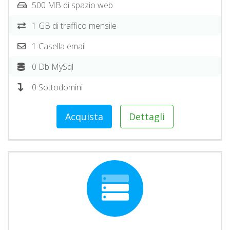
500 MB di spazio web
1 GB di traffico mensile
1 Casella email
0 Db MySql
0 Sottodomini
Acquista
Dettagli