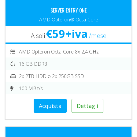
SERVER ENTRY ONE
AMD Opteron® Octa-Core
€59+iva
A soli
/mese
AMD Opteron Octa-Core 8x 2,4 GHz
16 GB DDR3
2x 2TB HDD o 2x 250GB SSD
100 MBit/s
Acquista
Dettagli