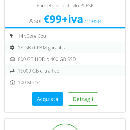
Pannello di controllo PLESK
€99+iva
A soli
/mese
14 vCore Cpu
18 GB di RAM garantita
800 GB HDD o 400 GB SSD
15000 GB di traffico
100 MBit/s
Acquista
Dettagli