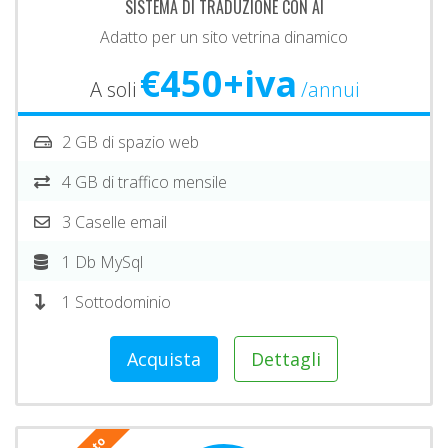
SISTEMA DI TRADUZIONE CON AI
Adatto per un sito vetrina dinamico
€450+iva
A soli
/annui
2 GB di spazio web
4 GB di traffico mensile
3 Caselle email
1 Db MySql
1 Sottodominio
Acquista
Dettagli