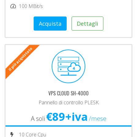
100 MBit/s
Acquista
Dettagli
Il più acquistato
VPS CLOUD SH-4000
Pannello di controllo PLESK
€89+iva
A soli
/mese
10 Core Cpu