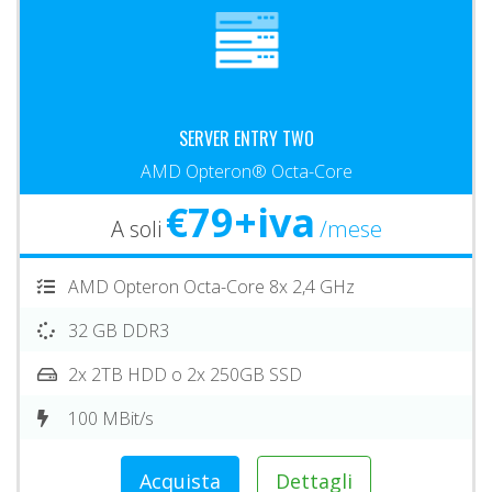
SERVER ENTRY TWO
AMD Opteron® Octa-Core
€79+iva
A soli
/mese
AMD Opteron Octa-Core 8x 2,4 GHz
32 GB DDR3
2x 2TB HDD o 2x 250GB SSD
100 MBit/s
Acquista
Dettagli