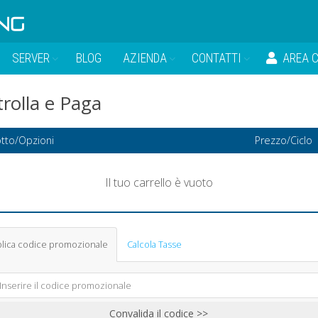
SERVER
BLOG
AZIENDA
CONTATTI
AREA C
rolla e Paga
tto/Opzioni
Prezzo/Ciclo
Il tuo carrello è vuoto
lica codice promozionale
Calcola Tasse
Convalida il codice >>