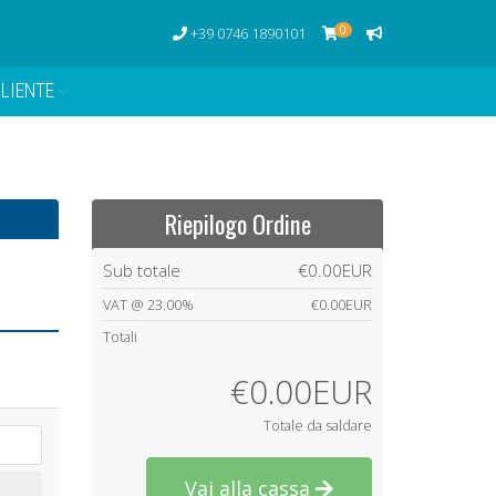
0
+39 0746 1890101
LIENTE
Riepilogo Ordine
Sub totale
€0.00EUR
VAT @ 23.00%
€0.00EUR
Totali
€0.00EUR
Totale da saldare
Vai alla cassa