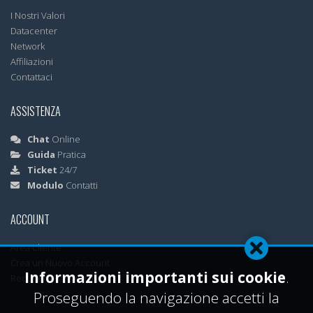
I Nostri Valori
Datacenter
Network
Affiliazioni
Contattaci
ASSISTENZA
Chat
Online
Guida
Pratica
Ticket
24/7
Modulo
Contatti
ACCOUNT
Area Cliente
Crea un Nuovo Account
Informazioni importanti sui cookie
.
Recupera Password
Proseguendo la navigazione accetti la