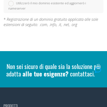
Utilizzerò il mio dominio esistente ed aggiornerò i
nameserver
*
Registrazione di un dominio gratuito applicata alle sole
estensioni di seguito: .com, .info, .it, .net, .org
Non sei sicuro di quale sia la soluzione più
adatta
alle tue esigenze?
contattaci.
PRODOTTI