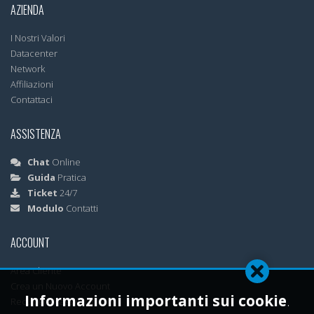
AZIENDA
I Nostri Valori
Datacenter
Network
Affiliazioni
Contattaci
ASSISTENZA
Chat
Online
Guida
Pratica
Ticket
24/7
Modulo
Contatti
ACCOUNT
Area Cliente
Crea un Nuovo Account
Informazioni importanti sui cookie
.
Recupera Password