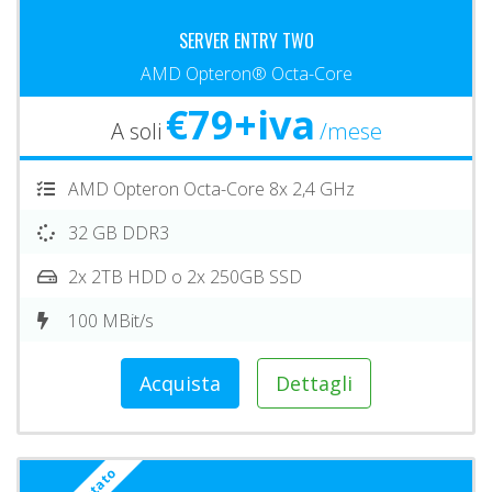
SERVER ENTRY TWO
AMD Opteron® Octa-Core
€79+iva
A soli
/mese
AMD Opteron Octa-Core 8x 2,4 GHz
32 GB DDR3
2x 2TB HDD o 2x 250GB SSD
100 MBit/s
Acquista
Dettagli