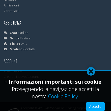
Affiliazioni
Contattaci
ASSISTENZA
Chat
Online
Guida
Pratica
Ticket
24/7
Modulo
Contatti
ACCOUNT
Area Cliente
Crea un Nuovo Account
Informazioni importanti sui cookie
.
Recupera Password
Proseguendo la navigazione accetti la
nostra
Cookie Policy
.
Accetto
Copyright © 2013-2026 Soluzioni Hosting proprietà ML Soluzioni