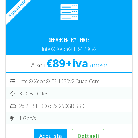
Il più acquistato
SERVER ENTRY THREE
Intel® Xeon® E3-1230v2
€89+iva
A soli
/mese
Intel® Xeon® E3-1230v2 Quad-Core
32 GB DDR3
2x 2TB HDD o 2x 250GB SSD
1 Gbit/s
Acquista
Dettagli