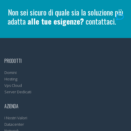
Non sei sicuro di quale sia la soluzione più
adatta
alle tue esigenze?
contattaci.
PRODOTTI
Domini
Hosting
Vps Cloud
Server Dedicati
AZIENDA
I Nostri Valori
Datacenter
Network