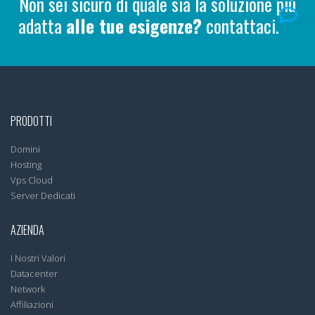
Non sei sicuro di quale sia la soluzione più
adatta
alle tue esigenze?
contattaci.
PRODOTTI
Domini
Hosting
Vps Cloud
Server Dedicati
AZIENDA
I Nostri Valori
Datacenter
Network
Affiliazioni