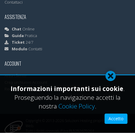
Contattaci
ASSISTENZA
Chat
Online
Guida
Pratica
Ticket
24/7
Modulo
Contatti
ACCOUNT
Area Cliente
Crea un Nuovo Account
Informazioni importanti sui cookie
.
Recupera Password
Proseguendo la navigazione accetti la
nostra
Cookie Policy
.
Accetto
Copyright © 2013-2026 Soluzioni Hosting proprietà ML Soluzioni
Web.
Tutti i diritti riservati. P.iva PL5252679264