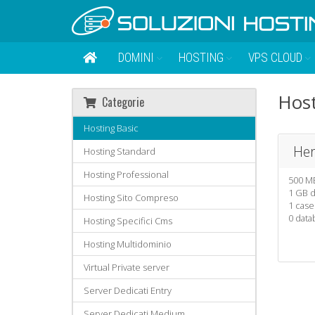
DOMINI
HOSTING
VPS CLOUD
Host
Categorie
Hosting Basic
He
Hosting Standard
Hosting Professional
500 MB
1 GB d
Hosting Sito Compreso
1 case
0 dat
Hosting Specifici Cms
Hosting Multidominio
Virtual Private server
Server Dedicati Entry
Server Dedicati Medium