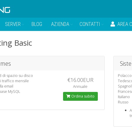
SERVER
BLOG
AZIENDA
CONTATTI
AREA C
ing Basic
rmes
Sist
 di spazio su disco
Polacco
€16.00EUR
i traffico mensile
Tedesc
lla email
Spagno
Annuale
abase MySQL
Frances
Ordina subito
Italiano
Russo
A
t