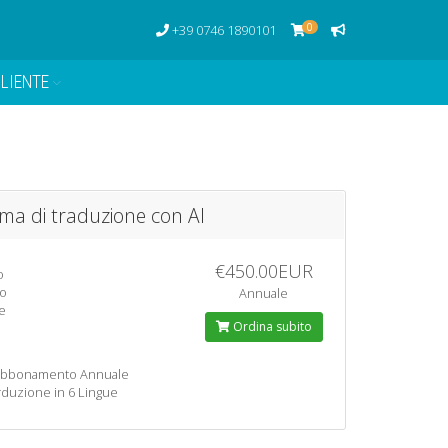
0
+39 0746 1890101
LIENTE
ema di traduzione con AI
€450.00EUR
o
lo
Annuale
e
Ordina subito
bbonamento Annuale
rduzione in 6 Lingue