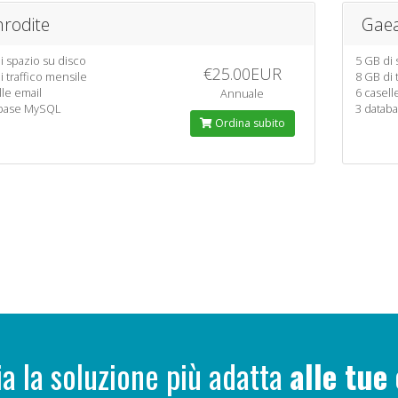
rodite
Gae
i spazio su disco
5 GB di 
€25.00EUR
i traffico mensile
8 GB di 
lle email
6 casell
Annuale
abase MySQL
3 datab
Ordina subito
ia la soluzione più adatta
alle tue