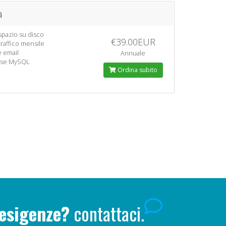
a
spazio su disco
€39.00EUR
traffico mensile
e email
Annuale
ase MySQL
Ordina subito
 esigenze?
contattaci.