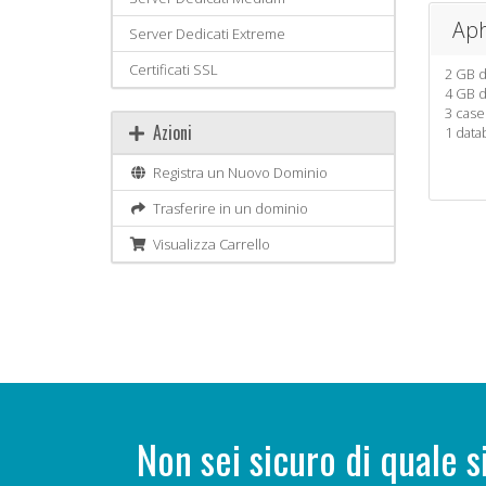
Aph
Server Dedicati Extreme
Certificati SSL
2 GB d
4 GB d
3 case
Azioni
1 dat
Registra un Nuovo Dominio
Trasferire in un dominio
Visualizza Carrello
Non sei sicuro di quale s