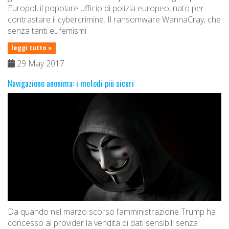
Europol, il popolare ufficio di polizia europeo, nato per
contrastare il cybercrimine. Il ransomware WannaCray, che
senza tanti eufemismi
leggi tutto »
29 May 2017
Navigazione anonima: i metodi più sicuri
Da quando nel marzo scorso l’amministrazione Trump ha
concesso ai provider la vendita di dati sensibili senza