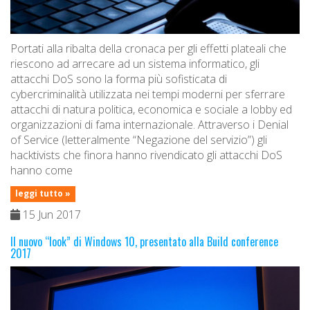
Portati alla ribalta della cronaca per gli effetti plateali che
riescono ad arrecare ad un sistema informatico, gli
attacchi DoS sono la forma più sofisticata di
cybercriminalità utilizzata nei tempi moderni per sferrare
attacchi di natura politica, economica e sociale a lobby ed
organizzazioni di fama internazionale. Attraverso i Denial
of Service (letteralmente “Negazione del servizio”) gli
hacktivists che finora hanno rivendicato gli attacchi DoS
hanno come
leggi tutto »
15 Jun 2017
Il nuovo “look” di Windows 10, presentato alla Build conference
2017