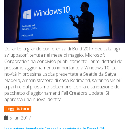
Durante la grande conferenza di Build 2017 dedicata agli
sviluppatori, tenuta nel mese di maggio, Microsoft
Corporation ha condiviso pubblicamente i primi dettagli del
prossimo aggiornamento importante a Windows 10. Le
novità in prossima uscita presentate a Seattle da Satya
Nadella, amministratore di casa Redmond, saranno visibili
a partire dal prossimo settembre, con la distribuzione del
pacchetto di aggiornamenti Fall Creators Update. Si
appresta una nuova identità
leggi tutto »
5 Jun 2017
Innovazione tecnologia “green” a servizio delle Smart City