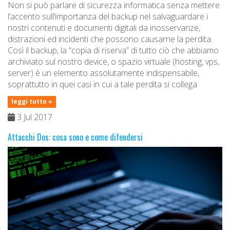
Non si può parlare di sicurezza informatica senza mettere
l’accento sull’importanza del backup nel salvaguardare i
nostri contenuti e documenti digitali da inosservanze,
distrazioni ed incidenti che possono causarne la perdita.
Così il backup, la “copia di riserva” di tutto ciò che abbiamo
archiviato sul nostro device, o spazio virtuale (hosting, vps,
server) è un elemento assolutamente indispensabile,
soprattutto in quei casi in cui a tale perdita si collega
leggi tutto »
3 Jul 2017
Attacchi Dos: cosa sono e come difendersi