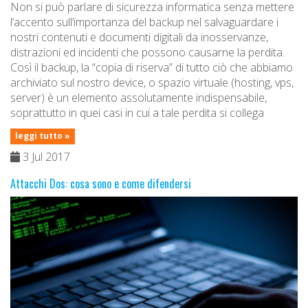
Non si può parlare di sicurezza informatica senza mettere
l’accento sull’importanza del backup nel salvaguardare i
nostri contenuti e documenti digitali da inosservanze,
distrazioni ed incidenti che possono causarne la perdita.
Così il backup, la “copia di riserva” di tutto ciò che abbiamo
archiviato sul nostro device, o spazio virtuale (hosting, vps,
server) è un elemento assolutamente indispensabile,
soprattutto in quei casi in cui a tale perdita si collega
leggi tutto »
3 Jul 2017
Attacchi Dos: cosa sono e come difendersi