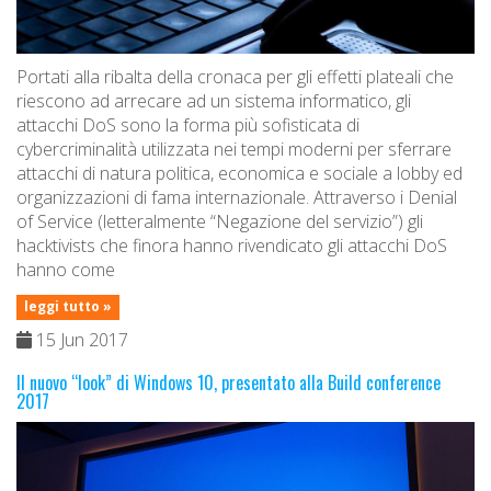
Portati alla ribalta della cronaca per gli effetti plateali che
riescono ad arrecare ad un sistema informatico, gli
attacchi DoS sono la forma più sofisticata di
cybercriminalità utilizzata nei tempi moderni per sferrare
attacchi di natura politica, economica e sociale a lobby ed
organizzazioni di fama internazionale. Attraverso i Denial
of Service (letteralmente “Negazione del servizio”) gli
hacktivists che finora hanno rivendicato gli attacchi DoS
hanno come
leggi tutto »
15 Jun 2017
Il nuovo “look” di Windows 10, presentato alla Build conference
2017