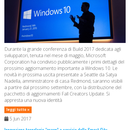
Durante la grande conferenza di Build 2017 dedicata agli
sviluppatori, tenuta nel mese di maggio, Microsoft
Corporation ha condiviso pubblicamente i primi dettagli del
prossimo aggiornamento importante a Windows 10. Le
novità in prossima uscita presentate a Seattle da Satya
Nadella, amministratore di casa Redmond, saranno visibili
a partire dal prossimo settembre, con la distribuzione del
pacchetto di aggiornamenti Fall Creators Update. Si
appresta una nuova identità
leggi tutto »
5 Jun 2017
Innovazione tecnologia “green” a servizio delle Smart City