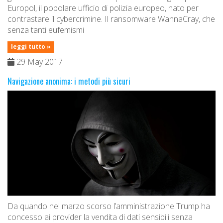
Europol, il popolare ufficio di polizia europeo, nato per
contrastare il cybercrimine. Il ransomware WannaCray, che
senza tanti eufemismi
leggi tutto »
29 May 2017
Navigazione anonima: i metodi più sicuri
Da quando nel marzo scorso l’amministrazione Trump ha
concesso ai provider la vendita di dati sensibili senza