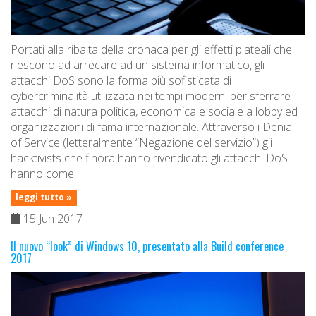
Portati alla ribalta della cronaca per gli effetti plateali che
riescono ad arrecare ad un sistema informatico, gli
attacchi DoS sono la forma più sofisticata di
cybercriminalità utilizzata nei tempi moderni per sferrare
attacchi di natura politica, economica e sociale a lobby ed
organizzazioni di fama internazionale. Attraverso i Denial
of Service (letteralmente “Negazione del servizio”) gli
hacktivists che finora hanno rivendicato gli attacchi DoS
hanno come
leggi tutto »
15 Jun 2017
Il nuovo “look” di Windows 10, presentato alla Build conference
2017