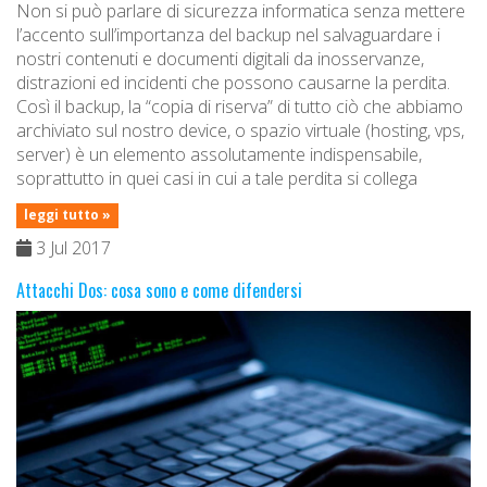
Non si può parlare di sicurezza informatica senza mettere
l’accento sull’importanza del backup nel salvaguardare i
nostri contenuti e documenti digitali da inosservanze,
distrazioni ed incidenti che possono causarne la perdita.
Così il backup, la “copia di riserva” di tutto ciò che abbiamo
archiviato sul nostro device, o spazio virtuale (hosting, vps,
server) è un elemento assolutamente indispensabile,
soprattutto in quei casi in cui a tale perdita si collega
leggi tutto »
3 Jul 2017
Attacchi Dos: cosa sono e come difendersi