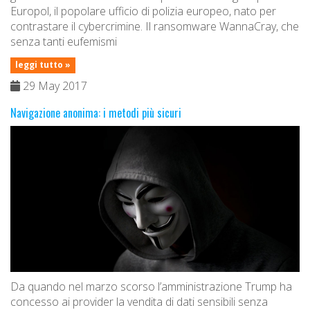
Europol, il popolare ufficio di polizia europeo, nato per
contrastare il cybercrimine. Il ransomware WannaCray, che
senza tanti eufemismi
leggi tutto »
29 May 2017
Navigazione anonima: i metodi più sicuri
Da quando nel marzo scorso l’amministrazione Trump ha
concesso ai provider la vendita di dati sensibili senza