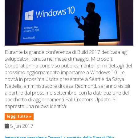
Durante la grande conferenza di Build 2017 dedicata agli
sviluppatori, tenuta nel mese di maggio, Microsoft
Corporation ha condiviso pubblicamente i primi dettagli del
prossimo aggiornamento importante a Windows 10. Le
novità in prossima uscita presentate a Seattle da Satya
Nadella, amministratore di casa Redmond, saranno visibili
a partire dal prossimo settembre, con la distribuzione del
pacchetto di aggiornamenti Fall Creators Update. Si
appresta una nuova identità
leggi tutto »
5 Jun 2017
Innovazione tecnologia “green” a servizio delle Smart City