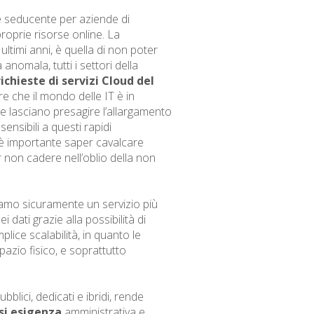
e seducente per aziende di
roprie risorse online. La
ltimi anni, è quella di non poter
nomala, tutti i settori della
chieste di servizi Cloud del
re che il mondo delle IT è in
e lasciano presagire l’allargamento
ensibili a questi rapidi
, è importante saper cavalcare
 non cadere nell’oblio della non
iamo sicuramente un servizio più
 dati grazie alla possibilità di
ice scalabilità, in quanto le
pazio fisico, e soprattutto
ubblici, dedicati e ibridi, rende
si esigenza
amministrativa e