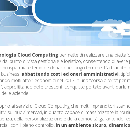
nologia Cloud Computing
permette di realizzare una piattaf
e dal punto di vista gestionale e logistico, consentendo di avere 
i e di risparmiare tempo e denaro nel lungo termine. L’attraente 
 business,
abbattendo costi ed oneri amministrativi
, tipi
ndo molti attori economici nel 2017 in una “corsa all’oro” per m
”, approfittando delle crescenti conquiste portate avanti dai lum
o delle aziende.
oprio ai servizi di Cloud Computing che molti imprenditori sta
tivi sui nuovi mercati, in quanto capace di massimizzare la rout
ficienza, della personalizzazione e della comodità, garantendo l’e
iali con il pieno controllo,
in un ambiente sicuro, dinamico 