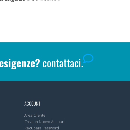
 esigenze?
contattaci.
ACCOUNT
Area Cliente
Crea un Nuovo Account
Recupera Password