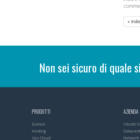
commer
« Indi
Non sei sicuro di quale s
PRODOTTI
AZIENDA
Domini
I Nostri V
Hosting
Datacen
Vps Cloud
Network