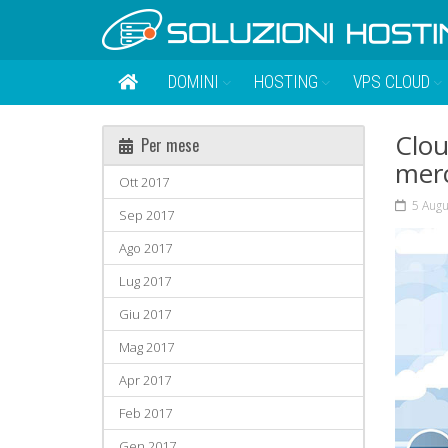
DOMINI
HOSTING
VPS CLOUD
Clou
Per mese
merc
Ott 2017
5 Augu
Sep 2017
Ago 2017
Lug 2017
Giu 2017
Mag 2017
Apr 2017
Feb 2017
Gen 2017