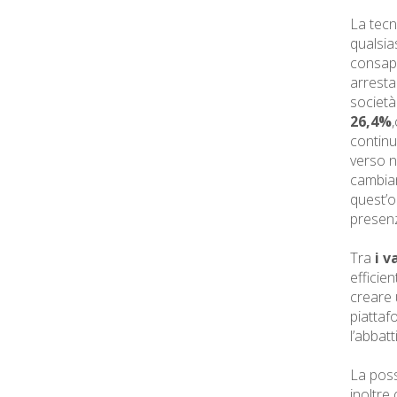
La tecn
qualsia
consape
arresta
società.
26,4%
continu
verso n
cambiam
quest’o
presenza
Tra
i v
efficie
creare 
piattafo
l’abbat
La possi
inoltre