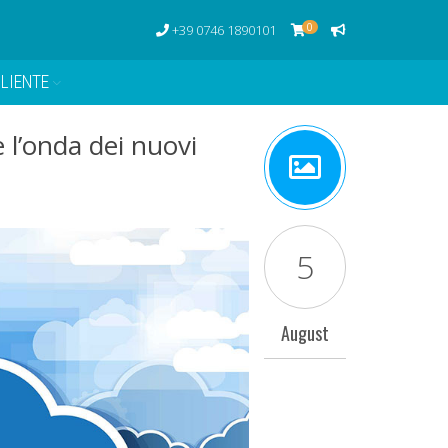
0
+39 0746 1890101
LIENTE
 l’onda dei nuovi
5
August