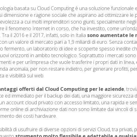
ologia basata su Cloud Computing è una soluzione funzionale 
si dimensione e ragione sociale che aspirano ad ottimizzare le p
volezza a cui molti imprenditori sono giunti, specialmente negli u
re il fenomeno Internet in corso, che ha investito, come un’onda a
 Tra il 2016 e il 2017, infatti, solo in Italia
sono aumentate le ri
,con un valore di mercato pari a 1,9 miliardi di euro. Senza conta
o fermento, un laboratorio di idee e scoperte spesso inedite ch
uovi orizzonti in ambito tecnologico. Soprattutto i mercati sono s
enti e per un’impresa che vuole trasferire i propri dati in linea
nda anomala, per non restare indietro, per generare profitti, per
 e visibilità sul web.
antaggi offerti dal Cloud Computing per le aziende
, trov
nte ed immediato per il backup dei dati, una maggiore sicurezza dei
un account cloud privato con accesso limitato, una rapida e sempl
rme online di archiviazione dati non sono limitate dai vincoli di s
timento dei costi hardware.
bilità di usufruire di diverse opzioni di servizi Cloud, tra privati, p
 questo
strumento molto flessibile e adattabile a qualsia