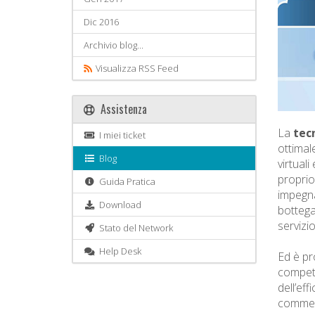
Dic 2016
Archivio blog...
Visualizza RSS Feed
Assistenza
La
tec
I miei ticket
ottimal
Blog
virtual
proprio
Guida Pratica
impegna
Download
bottega
servizi
Stato del Network
Help Desk
Ed è pr
competi
dell’ef
commerc