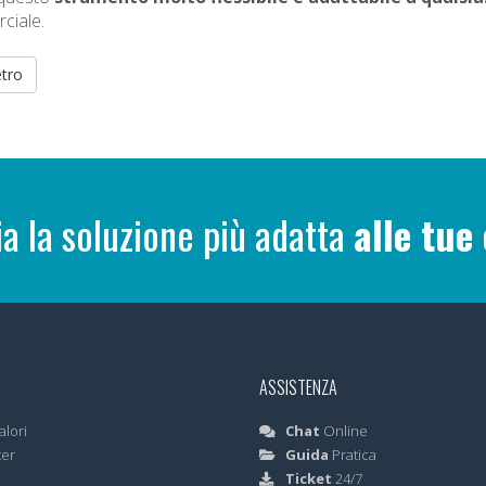
ciale.
etro
ia la soluzione più adatta
alle tue
ASSISTENZA
alori
Chat
Online
ter
Guida
Pratica
Ticket
24/7