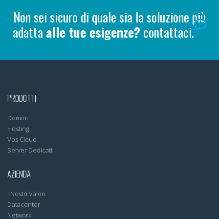
Non sei sicuro di quale sia la soluzione più
adatta
alle tue esigenze?
contattaci.
PRODOTTI
Domini
Hosting
Vps Cloud
Server Dedicati
AZIENDA
I Nostri Valori
Datacenter
Network