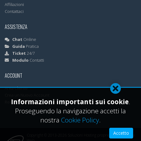
Affiliazioni
Contattaci
ASSISTENZA
Chat
Online
Guida
Pratica
Ticket
24/7
Modulo
Contatti
ACCOUNT
Area Cliente
Crea un Nuovo Account
Informazioni importanti sui cookie
.
Recupera Password
Proseguendo la navigazione accetti la
nostra
Cookie Policy
.
Accetto
Copyright © 2013-2026 Soluzioni Hosting proprietà ML Soluzioni
Web.