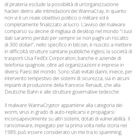
di pirateria esclude la possibilità di un’organizzazione
hacker dietro alle intimidazioni dei WannaCray, in quanto
non vi è un reale obiettivo politico o militare ed è
completamente finalizzato al lucro. L’avviso del malware
comparso su decine di migliaia di desktop nel mondo "i tuoi
dati saranno perduti per sempre se non paghi un riscatto
di 300 dollari", nello specifico in bitcoin, è riuscito a mettere
in difficoltà strutture sanitarie pubbliche inglesi, la società di
trasporti Usa FedEx Corporation, banche e aziende di
telefonia spagnole, oltre ad organizzazioni e imprese in
diversi Paesi del mondo. Sono stati evitati danni, invece, per
intervento tempestivo dei sistemi di sicurezza, sia in alcuni
impianti di produzione della francese Renault, che alla
Deutsche Bahn e alle strutture governative tedesche.
Il malware WannaCryptor appartiene alla categoria dei
worm, virus in grado di auto-replicarsi e propagarsi
inconsapevolmente su altri sistemi, dotati di vulnerabilità. Il
ransomware, impiegato per la prima volta nella storia nel
1989, può essere considerato un mix tra lo spamming,