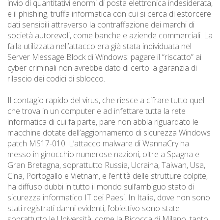
invio di quantitativi enormi di posta elettronica indesiderata,
e il phishing, truffa informatica con cui si cerca di estorcere
dati sensibili attraverso la contraffazione dei marchi di
società autorevoli, come banche e aziende commerciali. La
falla utilizzata nell’attacco era già stata individuata nel
Server Message Block di Windows: pagare il “riscatto” ai
cyber criminali non avrebbe dato di certo la garanzia di
rilascio dei codici di sblocco.
Il contagio rapido del virus, che riesce a cifrare tutto quel
che trova in un computer e ad infettare tutta la rete
informatica di cui fa parte, pare non abbia riguardato le
macchine dotate dell’aggiornamento di sicurezza Windows
patch MS17-010. L’attacco malware di WannaCry ha
messo in ginocchio numerose nazioni, oltre a Spagna e
Gran Bretagna, soprattutto Russia, Ucraina, Taiwan, Usa,
Cina, Portogallo e Vietnam, e l’entità delle strutture colpite,
ha diffuso dubbi in tutto il mondo sull’ambiguo stato di
sicurezza informatico IT dei Paesi. In Italia, dove non sono
stati registrati danni evidenti, l’obiettivo sono state
soprattutto le Università, come la Bicocca di Milano, tanto