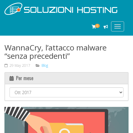
0
Toggle
navigat
WannaCry, l’attacco malware
“senza precedenti”
29 May 2017
Blog
Per mese