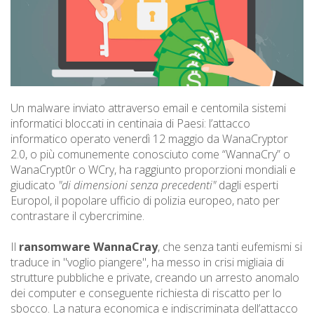
Un malware inviato attraverso email e centomila sistemi
informatici bloccati in centinaia di Paesi: l’attacco
informatico operato venerdì 12 maggio da WanaCryptor
2.0, o più comunemente conosciuto come “WannaCry” o
WanaCrypt0r o WCry, ha raggiunto proporzioni mondiali e
giudicato
"di dimensioni senza precedenti"
dagli esperti
Europol, il popolare ufficio di polizia europeo, nato per
contrastare il cybercrimine.
Il
ransomware WannaCray
, che senza tanti eufemismi si
traduce in "voglio piangere", ha messo in crisi migliaia di
strutture pubbliche e private, creando un arresto anomalo
dei computer e conseguente richiesta di riscatto per lo
sbocco. La natura economica e indiscriminata dell’attacco