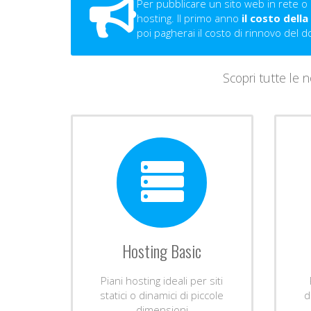
Per pubblicare un sito web in rete 
hosting. Il primo anno
il costo dell
poi pagherai il costo di rinnovo del d
Scopri tutte le 
Hosting Basic
Piani hosting ideali per siti
statici o dinamici di piccole
d
dimensioni