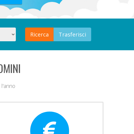
OMINI
a l'anno