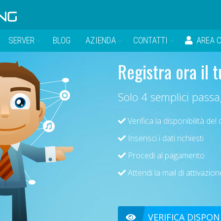
SERVER
BLOG
AZIENDA
CONTATTI
AREA C
Registra ora il 
Solo 4 semplici passa
Verifica la disponibilità del
Inserisci i dati richiesti
Procedi al pagamento
Attendi la mail di attivazion
VERIFICA DISPON