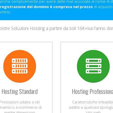
o anche semplicemente per avere delle mail associate al nome di
a registrazione del dominio è compresa nel prezzo
di acquisto
ominio.
nostre Soluzioni Hosting a partire da soli 16€+iva l'anno 
Hosting Standard
Hosting Professiona
Prestazioni adatte a siti
Caratteristiche imbattibi
inamici o e-commerce di
adatte a qualsiasi tipologi
medie dimensioni
sito web