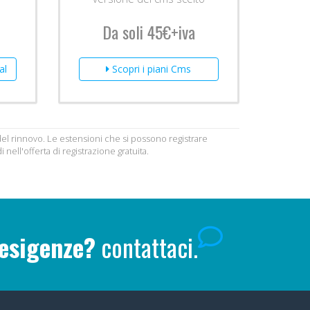
Da soli 45€+iva
al
Scopri i piani Cms
o del rinnovo. Le estensioni che si possono registrare
nell'offerta di registrazione gratuita.
 esigenze?
contattaci.