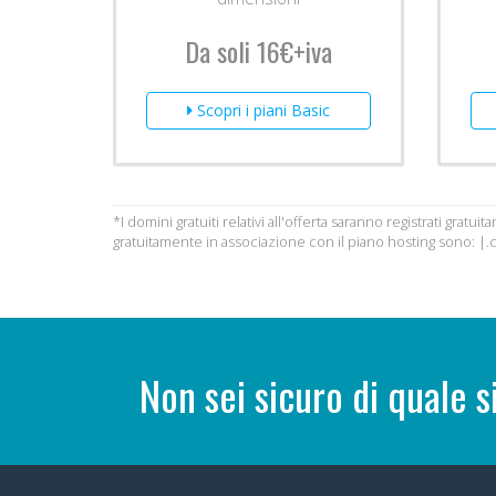
Da soli 16€+iva
Scopri i piani Basic
*I domini gratuiti relativi all'offerta saranno registrati gr
gratuitamente in associazione con il piano hosting sono: |.com
Non sei sicuro di quale s