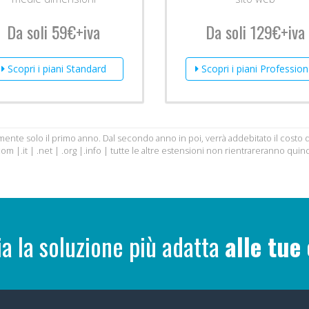
Da soli 59€+iva
Da soli 129€+iva
Scopri i piani Standard
Scopri i piani Profession
atuitamente solo il primo anno. Dal secondo anno in poi, verrà addebitato il cost
 |.it | .net | .org |.info | tutte le altre estensioni non rientrareranno quindi 
ia la soluzione più adatta
alle tue