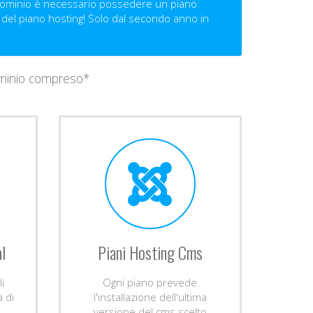
 dominio è necessario possedere un piano
 del piano hosting! Solo dal secondo anno in
dominio compreso*
l
Piani Hosting Cms
li
Ogni piano prevede
a di
l'installazione dell'ultima
versione del cms scelto