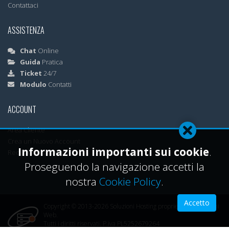
Contattaci
ASSISTENZA
Chat
Online
Guida
Pratica
Ticket
24/7
Modulo
Contatti
ACCOUNT
Area Cliente
Crea un Nuovo Account
Informazioni importanti sui cookie
.
Recupera Password
Proseguendo la navigazione accetti la
nostra
Cookie Policy
.
Accetto
Copyright © 2013-2026 Soluzioni Hosting proprietà ML Soluzioni
Web.
Tutti i diritti riservati. P.iva PL5252679264