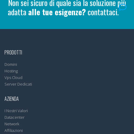
Non sei sicuro di quale sia la soluzione più
adatta
alle tue esigenze?
contattaci.
PRODOTTI
Domini
Hosting
Vps Cloud
Server Dedicati
AZIENDA
I Nostri Valori
Datacenter
Network
Affiliazioni