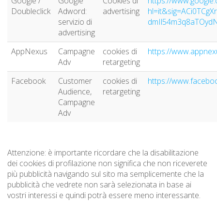
Google /
Google
Cookies di
https://www.google.
Doubleclick
Adword:
advertising
hl=it&sig=ACi0TCg
servizio di
dmIl54m3q8aTOyd
advertising
AppNexus
Campagne
cookies di
https://www.appnex
Adv
retargeting
Facebook
Customer
cookies di
https://www.facebo
Audience,
retargeting
Campagne
Adv
Attenzione: è importante ricordare che la disabilitazione
dei cookies di profilazione non significa che non riceverete
più pubblicità navigando sul sito ma semplicemente che la
pubblicità che vedrete non sarà selezionata in base ai
vostri interessi e quindi potrà essere meno interessante.