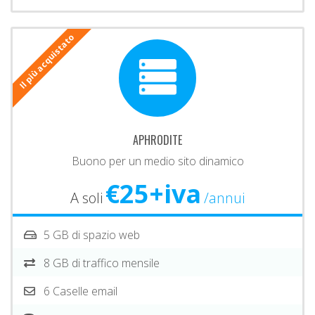
Il più acquistato
APHRODITE
Buono per un medio sito dinamico
€25+iva
A soli
/annui
5 GB di spazio web
8 GB di traffico mensile
6 Caselle email