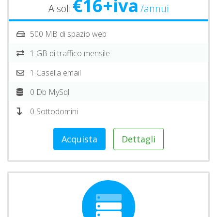
€16+iva
A soli
/annui
500 MB di spazio web
1 GB di traffico mensile
1 Casella email
0 Db MySql
0 Sottodomini
Acquista
Dettagli