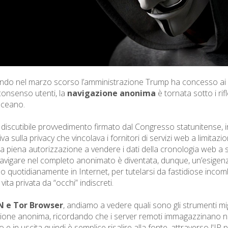
do nel marzo scorso l’amministrazione Trump ha concesso ai prov
onsenso utenti, la
navigazione anonima
è tornata sotto i rifl
oceano.
 discutibile provvedimento firmato dal Congresso statunitense, i
a sulla privacy che vincolava i fornitori di servizi web a limitazion
a piena autorizzazione a vendere i dati della cronologia web a s
navigare nel completo anonimato è diventata, dunque, un’esigenza
o quotidianamente in Internet, per tutelarsi da fastidiose incom
vita privata da “occhi” indiscreti.
 e Tor Browser
, andiamo a vedere quali sono gli strumenti m
ione anonima, ricordando che i server remoti immagazzinano nei l
 e in uscita quindi è semplice risalire alla fonte, attraverso l'IP