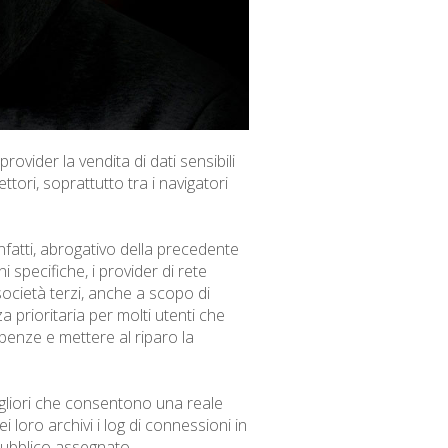
ider la vendita di dati sensibili
ettori, soprattutto tra i navigatori
nfatti, abrogativo della precedente
i specifiche, i provider di rete
ocietà terzi, anche a scopo di
 prioritaria per molti utenti che
benze e mettere al riparo la
igliori che consentono una reale
oro archivi i log di connessioni in
 pubblico assegnato.