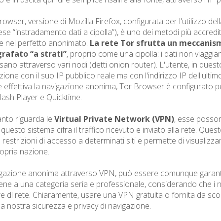
Browser, versione di Mozilla Firefox, configurata per l'utilizzo de
lese “instradamento dati a cipolla”), è uno dei metodi più accredit
e nel perfetto anonimato.
La rete Tor sfrutta un meccanis
grafato “a strati”
, proprio come una cipolla: i dati non viaggia
ano attraverso vari nodi (detti onion router). L'utente, in ques
zione con il suo IP pubblico reale ma con l'indirizzo IP dell'ulti
 effettiva la navigazione anonima, Tor Browser è configurato per b
ash Player e Quicktime.
nto riguarda le
Virtual Private Network (VPN)
, esse possono
questo sistema cifra il traffico ricevuto e inviato alla rete. Ques
restrizioni di accesso a determinati siti e permette di visualizzar
ropria nazione.
gazione anonima attraverso VPN, può essere comunque garantita 
ene a una categoria seria e professionale, considerando che i no
re di rete. Chiaramente, usare una VPN gratuita o fornita da sc
 la nostra sicurezza e privacy di navigazione.