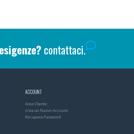
 esigenze?
contattaci.
ACCOUNT
Area Cliente
Crea un Nuovo Account
Recupera Password