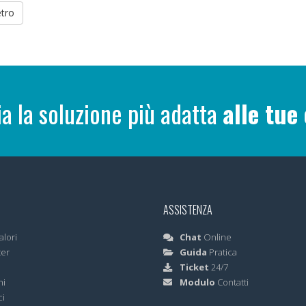
etro
ia la soluzione più adatta
alle tue
ASSISTENZA
alori
Chat
Online
ter
Guida
Pratica
Ticket
24/7
ni
Modulo
Contatti
ci