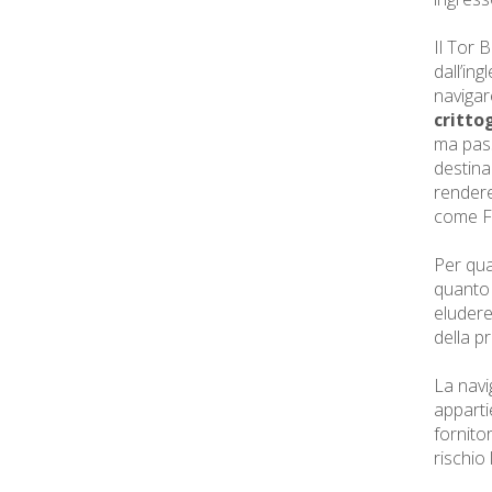
Il Tor 
dall’ing
navigar
critto
ma pass
destina
rendere
come Fl
Per qua
quanto 
eludere 
della p
La navi
apparti
fornito
rischio