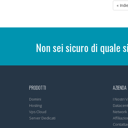
« Indi
Non sei sicuro di quale s
PRODOTTI
AZIENDA
Domini
I Nostri V
Hosting
Datacen
Vps Cloud
Network
Server Dedicati
Affiliazio
Contatta