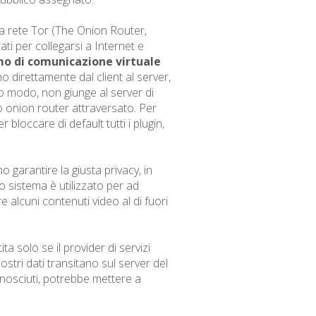
lla rete Tor (The Onion Router,
ati per collegarsi a Internet e
mo di comunicazione virtuale
no direttamente dal client al server,
to modo, non giunge al server di
mo onion router attraversato. Per
loccare di default tutti i plugin,
 garantire la giusta privacy, in
to sistema è utilizzato per ad
e alcuni contenuti video al di fuori
solo se il provider di servizi
stri dati transitano sul server del
onosciuti, potrebbe mettere a