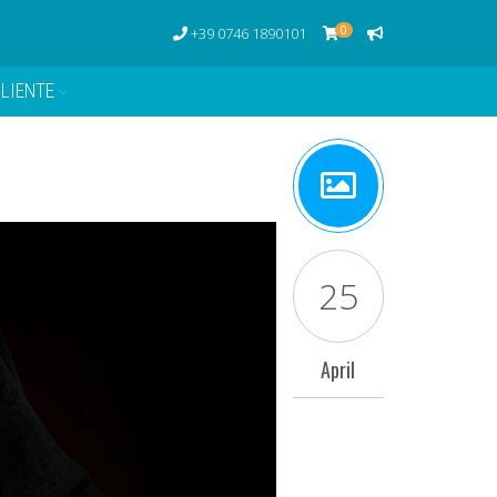
0
+39 0746 1890101
LIENTE
25
April