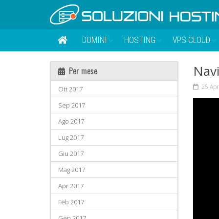
DOMINI
HOSTING
VPS CLOUD
Navi
Per mese
25 Apr
Ott 2017
Sep 2017
Ago 2017
Lug 2017
Giu 2017
Mag 2017
Apr 2017
Feb 2017
Gen 2017