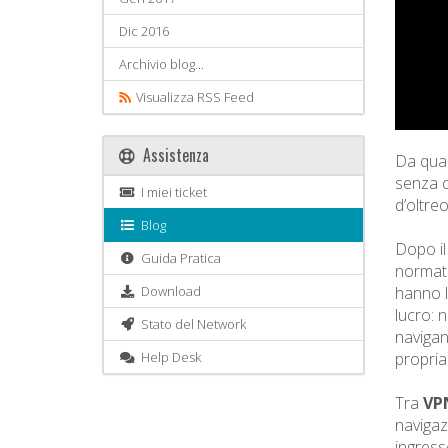
Dic 2016
Archivio blog...
Visualizza RSS Feed
Assistenza
Da quan
senza c
I miei ticket
d’oltre
Blog
Dopo il
Guida Pratica
normativ
Download
hanno l
lucro: 
Stato del Network
navigan
Help Desk
propria 
Tra
VPN
navigaz
ingresso