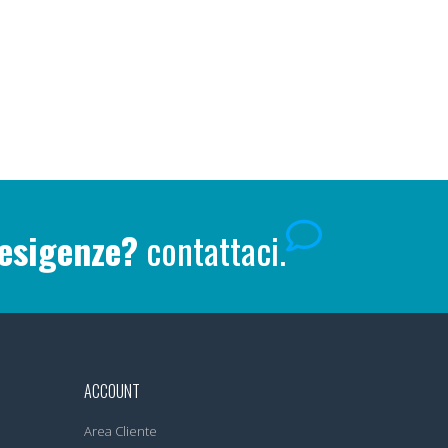
 esigenze?
contattaci.
ACCOUNT
Area Cliente