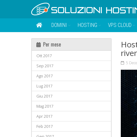
DOMINI
HOSTING
VPS CLOUD
Host
Per mese
riven
Ott 2017
5 Dec
Sep 2017
Ago 2017
Lug 2017
Giu 2017
Mag 2017
Apr 2017
Feb 2017
Gen 2017