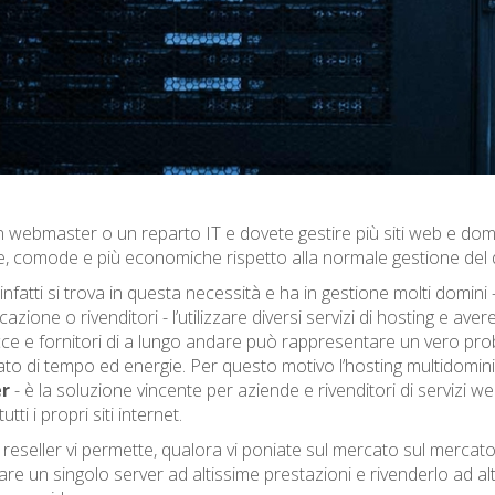
n webmaster o un reparto IT e dovete gestire più siti web e dom
e, comode e più economiche rispetto alla normale gestione del 
 infatti si trova in questa necessità e ha in gestione molti domin
zione o rivenditori - l’utilizzare diversi servizi di hosting e avere
cce e fornitori di a lungo andare può rappresentare un vero pro
to di tempo ed energie. Per questo motivo l’hosting multidomin
er
- è la soluzione vincente per aziende e rivenditori di servizi w
utti i propri siti internet.
o reseller vi permette, qualora vi poniate sul mercato sul mercat
are un singolo server ad altissime prestazioni e rivenderlo ad a