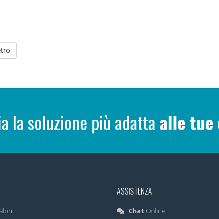
etro
ia la soluzione più adatta
alle tue
ASSISTENZA
alori
Chat
Online