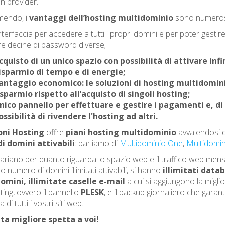
un provider.
endo, i
vantaggi dell’hosting multidominio
sono numerosi 
nterfaccia per accedere a tutti i propri domini e per poter gestire
ire decine di password diverse;
cquisto di un unico spazio con possibilità di attivare infi
isparmio di tempo e di energie;
antaggio economico: le soluzioni di hosting multidomi
isparmio rispetto all’acquisto di singoli hosting;
nico pannello per effettuare e gestire i pagamenti e, di
ossibilità di rivendere l'hosting ad altri.
oni Hosting
offre
piani hosting multidominio
avvalendosi d
di domini attivabili
: parliamo di
Multidominio One
,
Multidomi
variano per quanto riguarda lo spazio web e il traffico web mensile
to numero di domini illimitati attivabili, si hanno
illimitati datab
omini, illimitate caselle e-mail
a cui si aggiungono la miglio
ting, ovvero il pannello
PLESK
, e il backup giornaliero che garant
 di tutti i vostri siti web.
lta migliore spetta a voi!