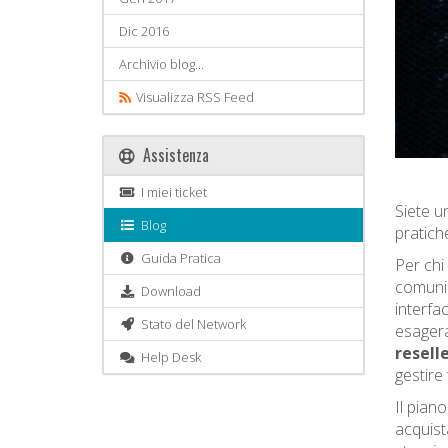
Dic 2016
Archivio blog...
Visualizza RSS Feed
Assistenza
I miei ticket
Siete u
Blog
pratich
Guida Pratica
Per chi
comunica
Download
interfa
Stato del Network
esagera
resell
Help Desk
gestire t
Il pian
acquist