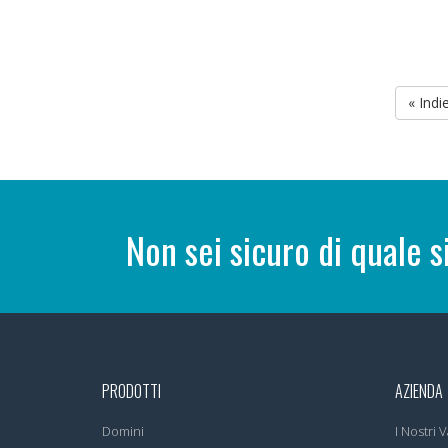
« Indi
Non sei sicuro di quale s
PRODOTTI
AZIENDA
Domini
I Nostri V