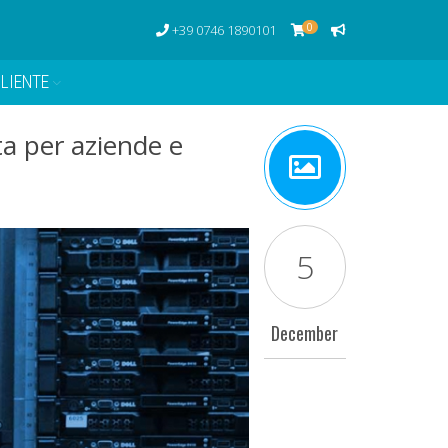
0
+39 0746 1890101
LIENTE
ta per aziende e
5
December