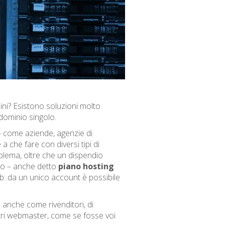
ini? Esistono soluzioni molto
dominio singolo.
i - come aziende, agenzie di
 a che fare con diversi tipi di
blema, oltre che un dispendio
io – anche detto
piano hosting
eb: da un unico account è possibile
o anche come rivenditori, di
ltri webmaster, come se fosse voi