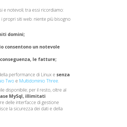
e notevoli; tra essi ricordiamo:
 i propri siti web: niente più bisogno
niti domini;
nio consentono un notevole
 conseguenza, le fatture;
ella performance di Linux e
senza
nio Two
e
Multidominio Three
.
 disponibile; per il resto, oltre al
ase MySql, illimitati
re delle interfacce di gestione
isce la sicurezza dei dati e della