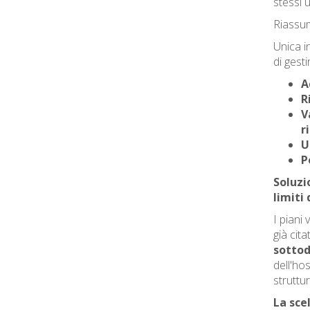
stessi 
Riassum
Unica i
di gest
A
R
V
r
U
P
Soluzi
limiti 
I piani 
già cita
sottod
dell'hos
struttura
La sce