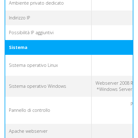
Ambiente privato dedicato
Indirizzo IP
Possibilità IP aggiuntivi
Sistema
Sistema operativo Linux
Webserver 2008 R2, 
Sistema operativo Windows
*Windows Server 201
Ple
Pannello di controllo
Apache webserver