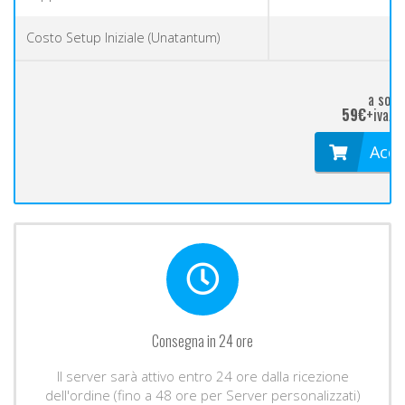
Costo Setup Iniziale (Unatantum)
a soli
59€
+iva/m
Acqu
Consegna in 24 ore
Il server sarà attivo entro 24 ore dalla ricezione
dell'ordine (fino a 48 ore per Server personalizzati)