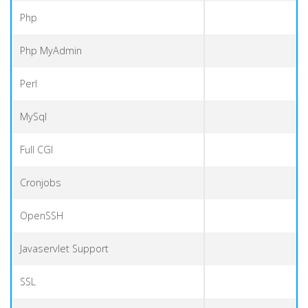
Php
Php MyAdmin
Perl
MySql
Full CGI
Cronjobs
OpenSSH
Javaservlet Support
SSL