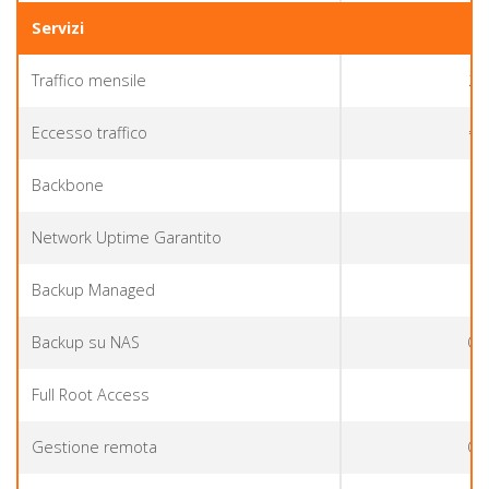
Servizi
Traffico mensile
20
Eccesso traffico
€ 
Backbone
55
Network Uptime Garantito
Backup Managed
Backup su NAS
Op
Full Root Access
Gestione remota
Op