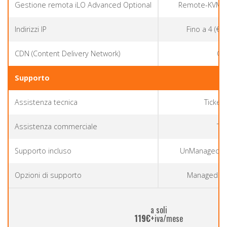
Gestione remota iLO Advanced Optional
Remote-KVM 
Indirizzi IP
Fino a 4 (€ 
CDN (Content Delivery Network)
Op
Supporto
Assistenza tecnica
Ticket,
Assistenza commerciale
Tel
Supporto incluso
UnManaged (a c
Opzioni di supporto
Managed - 
a soli
119€
+iva/mese