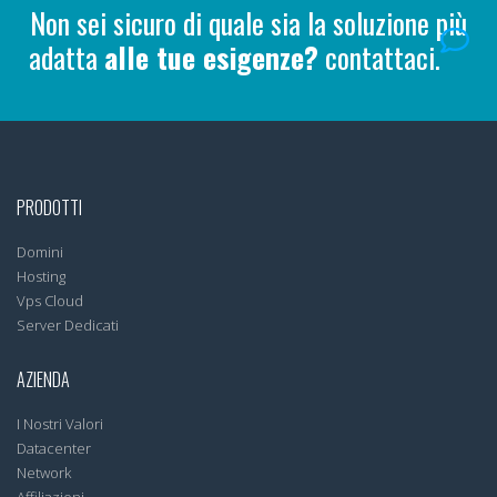
Non sei sicuro di quale sia la soluzione più
adatta
alle tue esigenze?
contattaci.
PRODOTTI
Domini
Hosting
Vps Cloud
Server Dedicati
AZIENDA
I Nostri Valori
Datacenter
Network