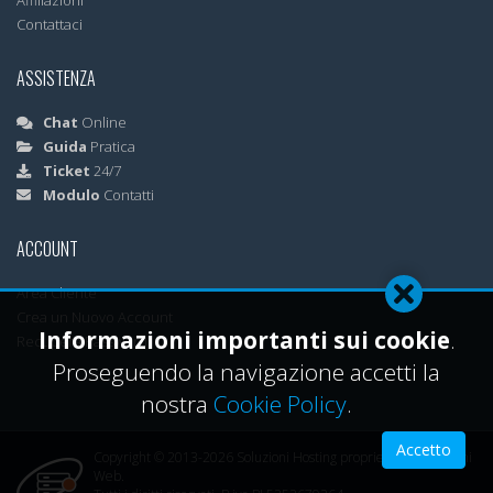
Affiliazioni
Contattaci
ASSISTENZA
Chat
Online
Guida
Pratica
Ticket
24/7
Modulo
Contatti
ACCOUNT
Area Cliente
Crea un Nuovo Account
Informazioni importanti sui cookie
.
Recupera Password
Proseguendo la navigazione accetti la
nostra
Cookie Policy
.
Accetto
Copyright © 2013-2026 Soluzioni Hosting proprietà ML Soluzioni
Web.