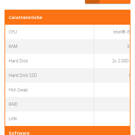
Caratteristiche
CPU
Intel® i5-
RAM
32 
Hard Disk
2x 2.000 GB
Hard Disk SSD
Op
Hot-Swap
RAID
LAN
1 
Software