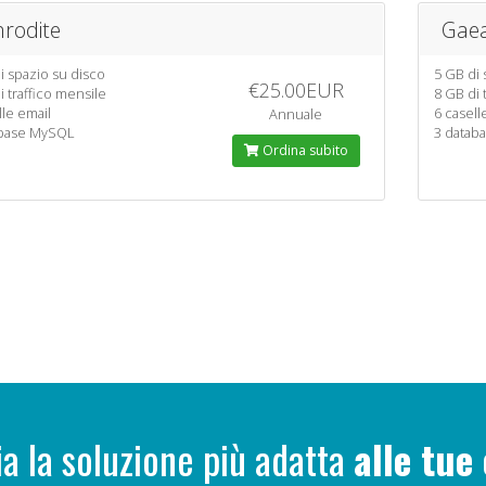
rodite
Gae
i spazio su disco
5 GB di 
€25.00EUR
i traffico mensile
8 GB di 
lle email
6 casell
Annuale
abase MySQL
3 datab
Ordina subito
ia la soluzione più adatta
alle tue