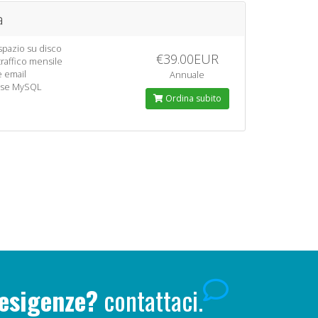
a
spazio su disco
€39.00EUR
traffico mensile
e email
Annuale
ase MySQL
Ordina subito
 esigenze?
contattaci.