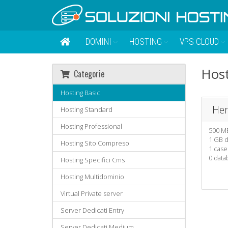
DOMINI
HOSTING
VPS CLOUD
Host
Categorie
Hosting Basic
He
Hosting Standard
Hosting Professional
500 MB
1 GB d
Hosting Sito Compreso
1 case
0 dat
Hosting Specifici Cms
Hosting Multidominio
Virtual Private server
Server Dedicati Entry
Server Dedicati Medium