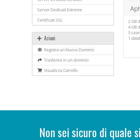
Aph
Server Dedicati Extreme
Certificati SSL
2 GB d
4 GB d
3 case
Azioni
1 dat
Registra un Nuovo Dominio
Trasferire in un dominio
Visualizza Carrello
Non sei sicuro di quale s