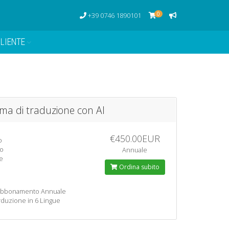
0
+39 0746 1890101
LIENTE
ema di traduzione con AI
€450.00EUR
o
lo
Annuale
e
Ordina subito
bbonamento Annuale
rduzione in 6 Lingue