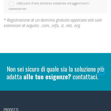
Utilizzerò il mio dominio esistente ed aggiornerò i
nameserver
*
Registrazione di un dominio gratuito applicata alle sole
estensioni di seguito: .com, .info, .it, .net, .org
Non sei sicuro di quale sia la soluzione più
adatta
alle tue esigenze?
contattaci.
PRODOTTI