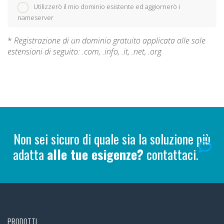
Utilizzerò il mio dominio esistente ed aggiornerò i
nameserver
*
Registrazione di un dominio gratuito applicata alle sole
estensioni di seguito: .com, .info, .it, .net, .org
Non sei sicuro di quale sia la soluzione più
adatta
alle tue esigenze?
contattaci.
PRODOTTI