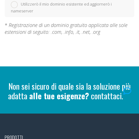
Utilizzerò il mio dominio esistente ed aggiornerò i
nameserver
*
Registrazione di un dominio gratuito applicata alle sole
estensioni di seguito: .com, .info, .it, .net, .org
Non sei sicuro di quale sia la soluzione più
adatta
alle tue esigenze?
contattaci.
PRODOTTI